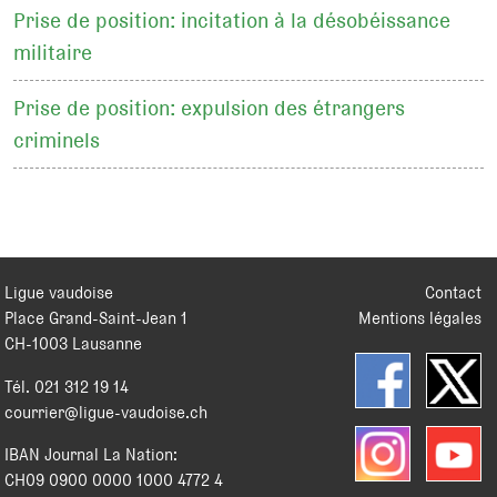
Prise de position: incitation à la désobéissance
militaire
Prise de position: expulsion des étrangers
criminels
Ligue vaudoise
Contact
Place Grand-Saint-Jean 1
Mentions légales
CH
-
1003
Lausanne
Tél.
021 312 19 14
courrier@ligue-vaudoise.ch
IBAN Journal La Nation:
CH09 0900 0000 1000 4772 4