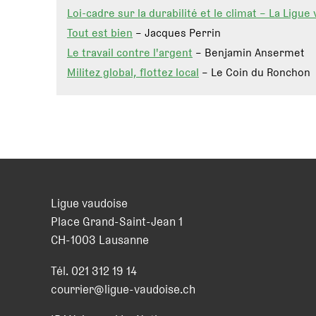
Loi-cadre sur la durabilité et le climat – La Ligu
Tout est bien
– Jacques Perrin
Le travail contre l'argent
– Benjamin Ansermet
Militez global, flottez local
– Le Coin du Ronchon
Ligue vaudoise
Place Grand-Saint-Jean 1
CH
-
1003
Lausanne
Tél.
021 312 19 14
courrier@ligue-vaudoise.ch