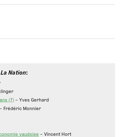
e
La Nation
:
r
linger
ans (7)
– Yves Gerhard
– Frédéric Monnier
'économie vaudoise
– Vincent Hort