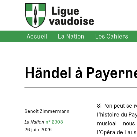
Accueil
La Nation
Les Cahiers
Händel à Payern
Si l’on peut se 
Benoît Zimmermann
l’histoire du P
La Nation
n° 2308
musical – nous 
26 juin 2026
l’Opéra de Laus