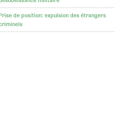
désobéissance militaire
Prise de position: expulsion des étrangers
criminels