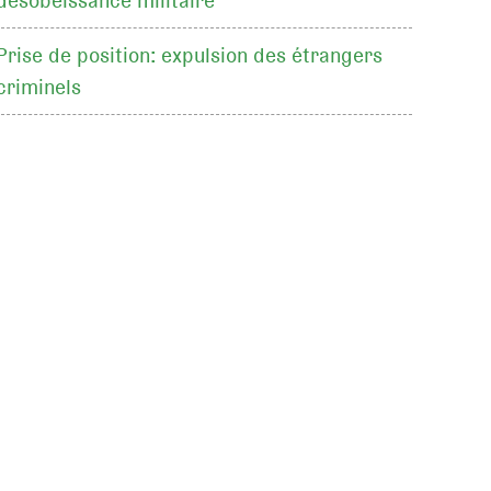
désobéissance militaire
Prise de position: expulsion des étrangers
criminels