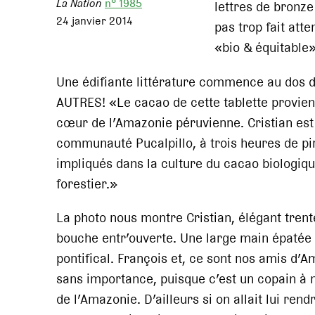
La Nation
n° 1985
lettres de bronze
24 janvier 2014
pas trop fait att
«bio & équitable»
Une édifiante littérature commence au do
AUTRES! «Le cacao de cette tablette provient
cœur de l’Amazonie péruvienne. Cristian est
communauté Pucalpillo, à trois heures de pir
impliqués dans la culture du cacao biologiq
forestier.»
La photo nous montre Cristian, élégant trenten
bouche entr’ouverte. Une large main épatée
pontifical. François et, ce sont nos amis d’
sans importance, puisque c’est un copain à 
de l’Amazonie. D’ailleurs si on allait lui ren