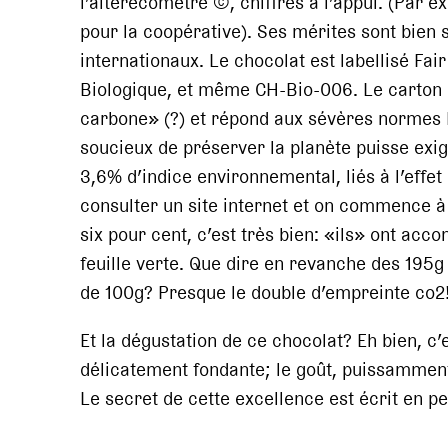
l’alterecomètre ©, chiffres à l’appui. (Par
pour la coopérative). Ses mérites sont bien
internationaux. Le chocolat est labellisé Fai
Biologique, et même CH-Bio-006. Le carton
carbone» (?) et répond aux sévères normes
soucieux de préserver la planète puisse exi
3,6% d’indice environnemental, liés à l’effet d
consulter un site internet et on commence à 
six pour cent, c’est très bien: «ils» ont a
feuille verte. Que dire en revanche des 195
de 100g? Presque le double d’empreinte co2!
Et la dégustation de ce chocolat? Eh bien, c’
délicatement fondante; le goût, puissamment 
Le secret de cette excellence est écrit en pe