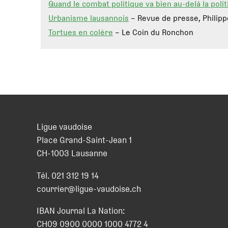
Quand le combat politique va bien au-delà la poli
Urbanisme lausannois
– Revue de presse, Philip
Tortues en colère
– Le Coin du Ronchon
Ligue vaudoise
Place Grand-Saint-Jean 1
CH
-
1003
Lausanne
Tél.
021 312 19 14
courrier@ligue-vaudoise.ch
IBAN Journal La Nation:
CH09 0900 0000 1000 4772 4