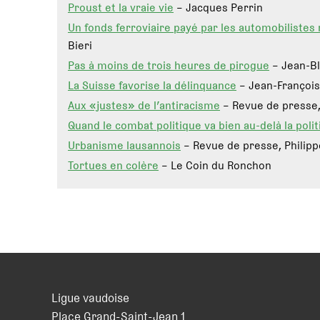
Proust et la vraie vie
– Jacques Perrin
Un fonds ferroviaire payé par les automobilistes
Bieri
Pas à moins de trois heures de pirogue
– Jean-Bl
La Suisse favorise la délinquance
– Jean-François
Aux «justes» de l’antiracisme
– Revue de presse,
Quand le combat politique va bien au-delà la poli
Urbanisme lausannois
– Revue de presse, Philip
Tortues en colère
– Le Coin du Ronchon
Ligue vaudoise
Place Grand-Saint-Jean 1